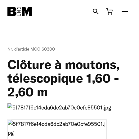
Aller au contenu principal
Bovin
Nr. d'article MOC 60300
Cheval
Clôture à moutons,
Litèrie
télescopique 1,60 -
2,60 m
Moutons + Chèvres
Informations