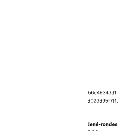
Enrouleur ruban
électrique, 20 m,
rotatif
129.00 CHF
Jeu de portes avec
Lattes demi-rondes