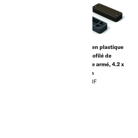
Cache en plastique
pour profilé de
planche armé, 4.2 x
Boulon 10 mm pour
12.0 cm
porte-canne en
7.00 CHF
bois
11.80 CHF