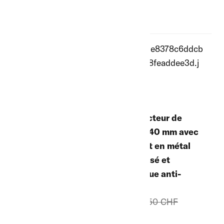
Connecteur de
bande 40 mm avec
support en métal
galvanisé et
plastique anti-
casse
CHF
6.50 CHF