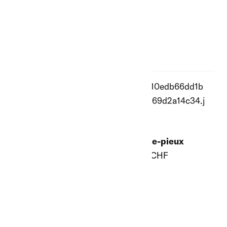
Combinaison de
poulies de renvoi
16.50 CHF
Couvercle en acier
Enfonce-pieux
inoxydable pour
179.00 CHF
protéger des
intempéries
59.00 CHF