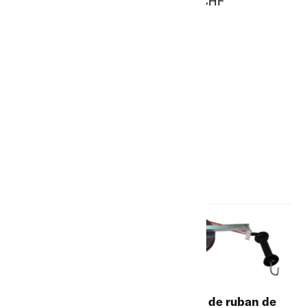
99.00 CHF
Brouette type K
4
TeMax
27
Fenêtres
11
Portes galvanisées
15
Portes en alu
7
Rideau à lanières
2
Boxes pour chevaux
Bobine de ruban de
5