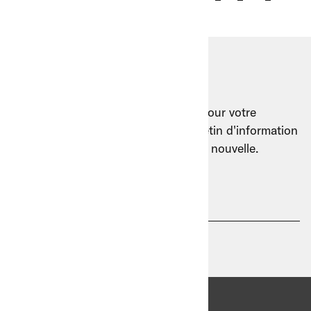
courante
suivante
Notre newsletter
B+M reste toujours en mouvement pour votre
clientèle. Inscrivez-vous à notre bulletin d'information
pour être sûr de ne manquer aucune nouvelle.
Adresse e-mail