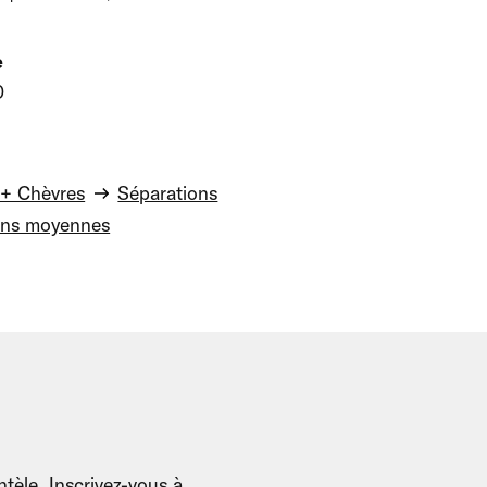
e
0
+ Chèvres
Séparations
ons moyennes
tèle. Inscrivez-vous à