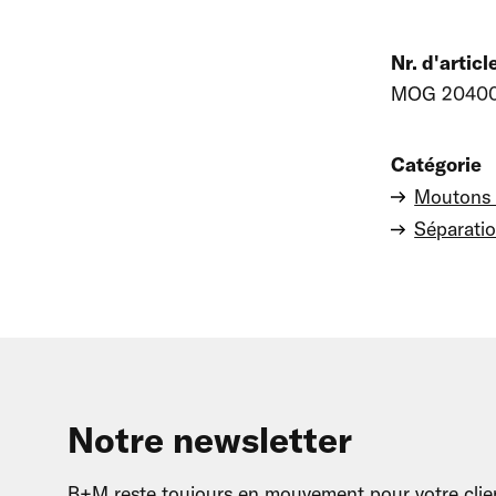
Nr. d'articl
MOG 2040
Catégorie
Moutons 
Séparati
Notre newsletter
B+M reste toujours en mouvement pour votre clien