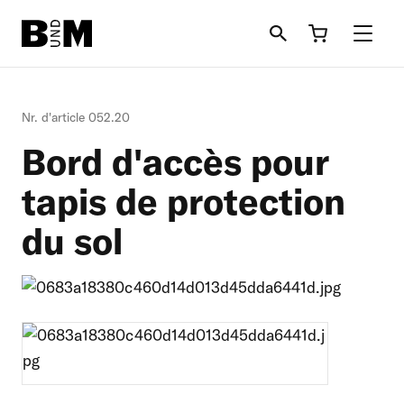
Aller
au
contenu
principal
Bovin
Nr. d'article 052.20
Bord d'accès pour
Cheval
tapis de protection
Litèrie
du sol
Moutons + Chèvres
Informations