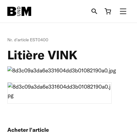
Aller
au
contenu
principal
Bovin
Nr. d'article EST0400
Litière VINK
Cheval
Litèrie
Moutons + Chèvres
Informations
Acheter l'article