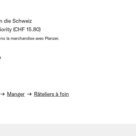
in die Schweiz
iority (CHF 15.80)
ns la marchandise avec Planzer.
e
Manger
Râteliers à foin