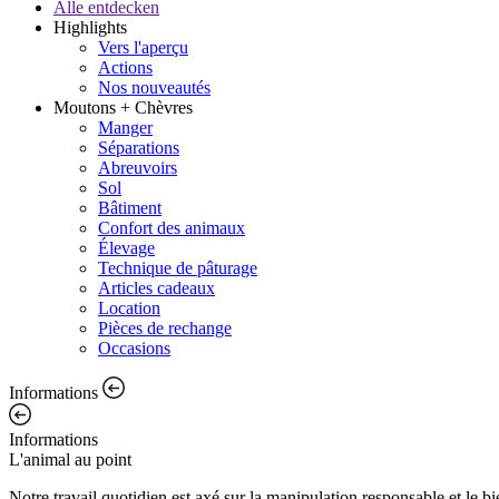
Alle entdecken
Highlights
Vers l'aperçu
Actions
Nos nouveautés
Moutons + Chèvres
Manger
Séparations
Abreuvoirs
Sol
Bâtiment
Confort des animaux
Élevage
Technique de pâturage
Articles cadeaux
Location
Pièces de rechange
Occasions
Informations
Informations
L'animal au point
Notre travail quotidien est axé sur la manipulation responsable et le 