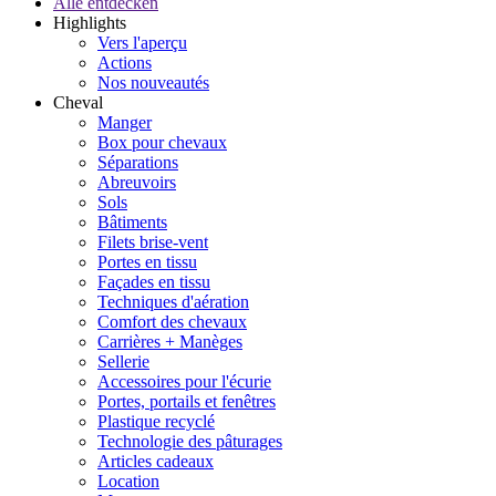
Alle entdecken
Highlights
Vers l'aperçu
Actions
Nos nouveautés
Cheval
Manger
Box pour chevaux
Séparations
Abreuvoirs
Sols
Bâtiments
Filets brise-vent
Portes en tissu
Façades en tissu
Techniques d'aération
Comfort des chevaux
Carrières + Manèges
Sellerie
Accessoires pour l'écurie
Portes, portails et fenêtres
Plastique recyclé
Technologie des pâturages
Articles cadeaux
Location