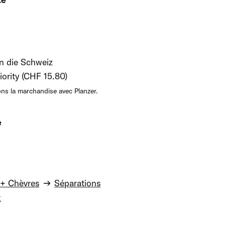
in die Schweiz
iority (CHF 15.80)
ns la marchandise avec Planzer.
e
+ Chèvres
Séparations
x