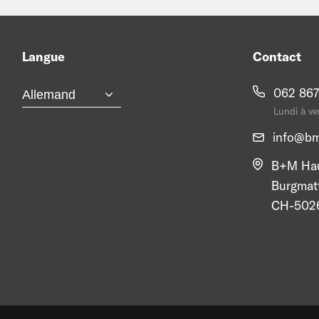
Langue
Contact
062 867
Lundi à ve
info@
bm
B+M Hau
Burgmat
CH-5026