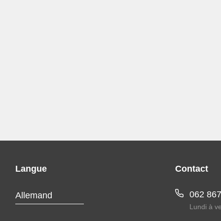
Langue
Contact
062 867
Lundi à v