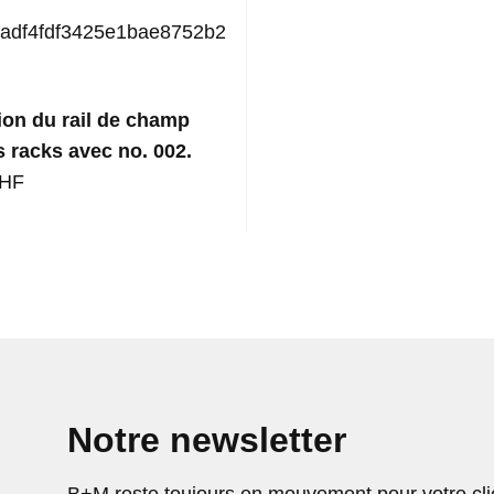
ion du rail de champ
s racks avec no. 002.
CHF
Notre newsletter
B+M reste toujours en mouvement pour votre clie