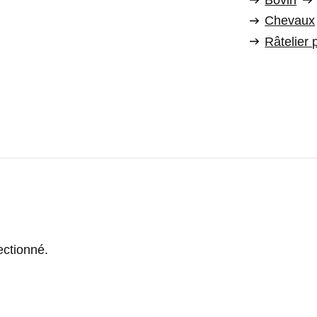
Bovin
Chevaux
Râtelier 
ectionné.