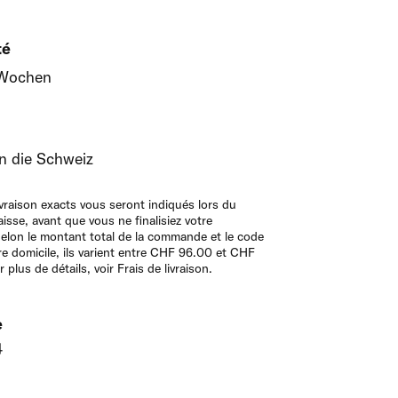
té
 Wochen
in die Schweiz
livraison exacts vous seront indiqués lors du
isse, avant que vous ne finalisiez votre
lon le montant total de la commande et le code
re domicile, ils varient entre CHF 96.00 et CHF
plus de détails, voir Frais de livraison.
e
4