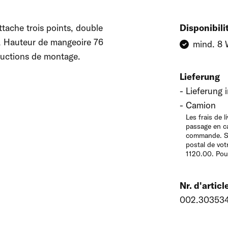
ttache trois points, double
Disponibili
m, Hauteur de mangeoire 76
mind. 8
tructions de montage.
Lieferung
Lieferung 
Camion
Les frais de 
passage en ca
commande. Se
postal de vot
1120.00. Pour 
Nr. d'articl
002.30353