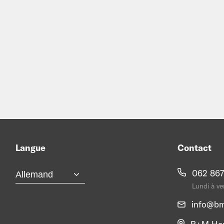
Langue
Contact
062 867
Lundi à ve
info@
bm