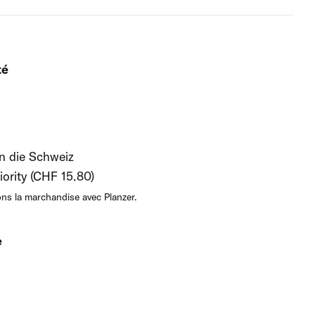
té
in die Schweiz
iority (CHF 15.80)
ns la marchandise avec Planzer.
e