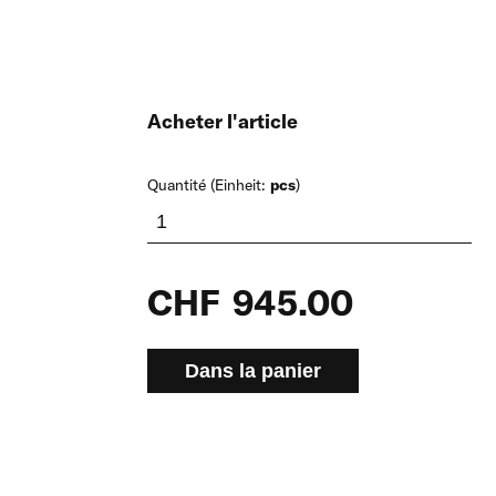
Filets brise-vent
Portes en tissu
Acheter l'article
Quantité (Einheit:
pcs
)
CHF
945.00
Dans la panier