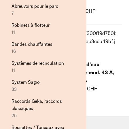
Paroi de séparation visuelle et du
HK
130PH
Abreuvoirs pour le parc
9
vent
133.00 CHF
197.00 CHF
7
9
Distributeurs automatiques de
Robinets à flotteur
concentrés
11
8
Bandes chauffantes
Bâche d'alimentation
16
2
Systèmes de recirculation
Abreuvoires
Bassin d'eau
Bassin d'eau
11
36
potable Mod. 43 A
potable mod. 43 A,
363.00 CHF
SIBIRIA
System Sagro
Stockage du fourrage
403.00 CHF
33
4
Raccords Geka, raccords
Alimentation animale
classiques
11
25
Bossettes / Toneaux avec