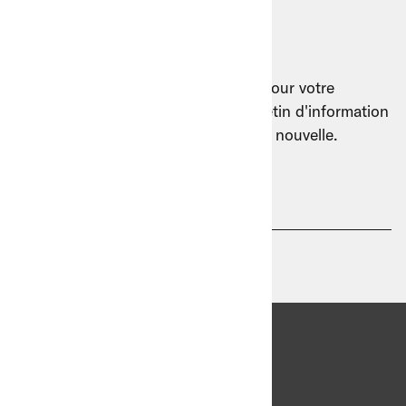
Notre newsletter
B+M reste toujours en mouvement pour votre
clientèle. Inscrivez-vous à notre bulletin d'information
pour être sûr de ne manquer aucune nouvelle.
Adresse e-mail
Langue