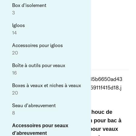
entravée
2
Box d'isolement
classiques
Brosses radiales Westermann
Articles des soins
4
3
25
9
76
Porte à barreaux Accessoires
Tapis en caoutchouc box de
9
Igloos
Bossettes / Toneaux avec
Brosses pour mauvaises herbes
vêlage
14
àbreuvoirs
Westermann
3
14
2
Accessoires pour igloos
Tapis en caoutchouc pour rampes
20
Brouette
2
18
Boîte à outils pour veaux
Accessoires
16
Brouette électrique
10
5
Boxes à veaux et niches à veaux
Fixation du sol
20
TeMax
17
11
Seau d'abreuvement
Eco-Raster
Caoutchouc de
8
Chariot à fourrage
13
fixation pour bac à
Brosse électrique
9
Accessoires pour seaux
litière pour veaux
Travail du sol
EASYCLEANER
d'abreuvement
Stylos + conteneurs à fumier