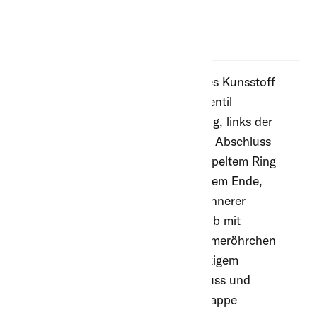
20
Aérateurs ZOO
42
Aérateurs autres types
5
Brosses à gratter électriques
38
Brosses à gratter
18
Balances
7
Stands de traitement
1