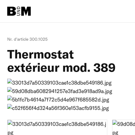
Aller
au
contenu
principal
Bovin
Nr. d'article 300.1025
Thermostat
Cheval
extérieur mod. 389
Litèrie
Moutons + Chèvres
Informations