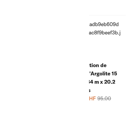
CHF
Liquidation de
Liquidation de
stock Baguette
stock d'Argolite 15
d'agitation bleue,
mm, 1.84 m x 20.2
40 cm de long, Ø 10
cm, gris
cm
15.00 CHF
95.00
6.50 CHF
18.50 CHF
CHF