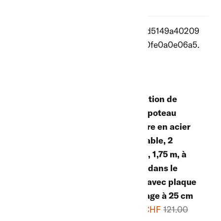
Liquidation de
Liquidation de
stock : portail de
stock : poteau
pâturage à
tubulaire en acier
fermeture
inoxydable, 2
automatique,
pouces, 1,75 m, à
largeur 1,80 m
sceller dans le
690.00 CHF
béton, avec plaque
1'230.00 CHF
d'ancrage à 25 cm
60.00 CHF
121.00