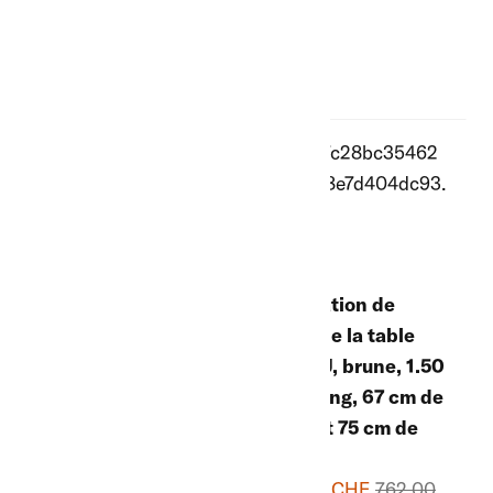
CHF
CHF
Liquidation de
Liquidation de
stock de la table
stock de la table
AARAU, anthracite,
AARAU, brune, 1.50
1.50 m de long, 67
m de long, 67 cm de
cm de large et 75
large et 75 cm de
cm de haut
haut
350.00 CHF
762.00
350.00 CHF
762.00