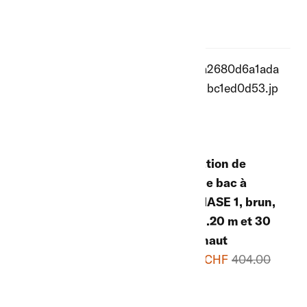
Liquidation de
Liquidation de
stock de Bac à
stock de bac à
sable DACHS type
sable HASE 1, brun,
2, gris-vert, 3.00 x
1,20 x 1.20 m et 30
3.00 m et 27 cm de
cm de haut
haut
195.00 CHF
404.00
690.00 CHF
CHF
1'390.00 CHF