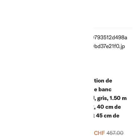
Liquidation de
stock de banc
Liquidation de
AARAU, gris
stock de banc
anthracite, 1.50 m
AARAU, gris, 1.50 m
de long, 40 cm de
de long, 40 cm de
large et 45 cm de
large et 45 cm de
haut
haut
220.00 CHF
486.00
220.00 CHF
457.00