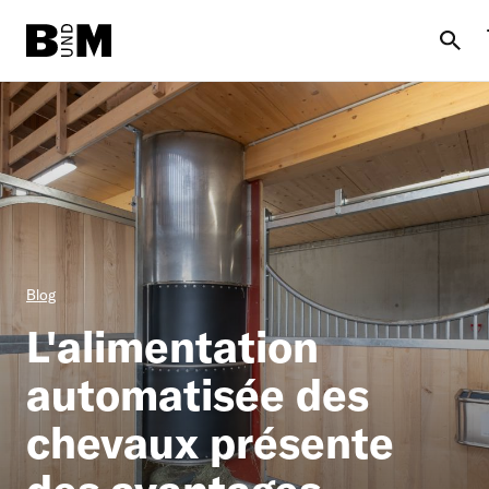
Aller
au
contenu
principal
Bovin
Cheval
Litèrie
Blog
Moutons + Chèvres
Fil
L'alimentation
d'Ariane
Informations
automatisée des
chevaux présente