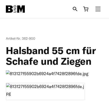
Direkt zum Inhalt
Rind
Artikel-Nr. 362-900
Pferd
Halsband 55 cm für
Einstreu
Schafe und Ziegen
Schafe + Ziegen
Informationen