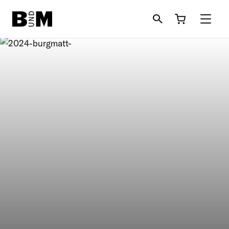
Direkt
zum
Inhalt
Rind
Pferd
Einstreu
Schafe + Ziegen
Informationen