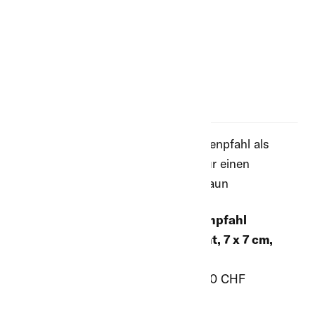
Akazienpfahl
vierkant, 6 x 6 cm,
Akazienpfahl
2.00 m
vierkant, 7 x 7 cm,
ab 15.00 CHF
2.00 m
ab 20.60 CHF