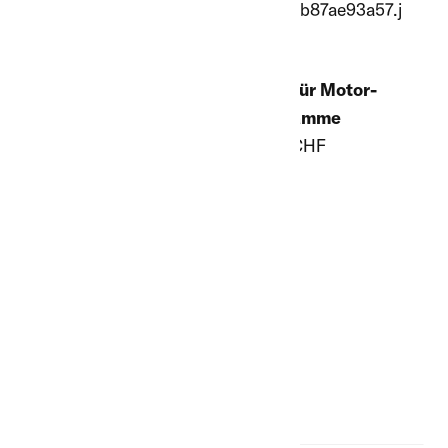
Miete für Motor-
Pfahlramme
Lagerabverkauf von
93.00 CHF
Kunststoff-
Rundpfahl Ø 8 cm,
2.25 m lang, grau,
gespitzt, armiert
18.90 CHF
33.50
CHF