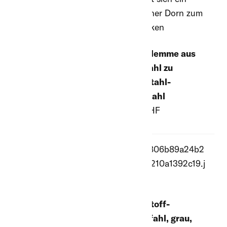
Drahtklemme aus
Edelstahl zu
Federstahl-
Zaunpfahl
0.80 CHF
Kreuzprofil-Pfahl 7
Kunststoff-
x 7 cm, 2.00 m lang,
Rundpfahl, grau,