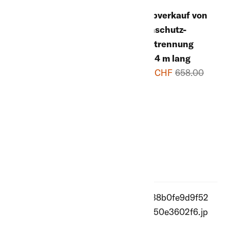
gespitzt, armiert
Lagerabverkauf von
ab 25.30 CHF
Herdenschutz-
Stababtrennung
1.25 m, 4 m lang
390.00 CHF
658.00
CHF