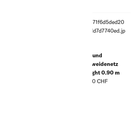
Schaf- und
Ziegenweidenetz
Schaf- und
Euro, 1.05 m blau-
Ziegenweidenetz
weiss
TitanLight 0.90 m
ab 96.00 CHF
ab 68.00 CHF