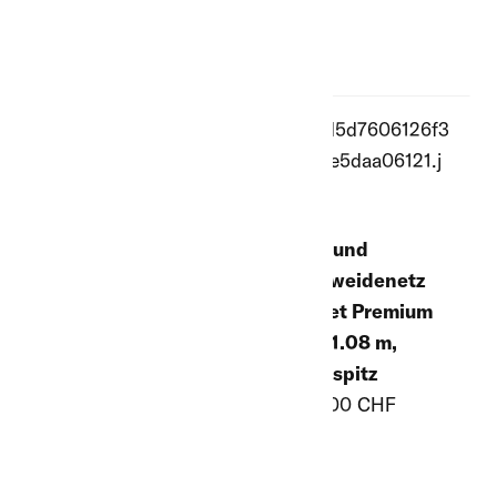
Schaf- und
Schaf- und
Ziegenweidenetz
Ziegenweidenetz
TitanLight 1.08 m
TitanNet Premium
ab 79.00 CHF
VARIO 1.08 m,
Doppelspitz
ab 128.00 CHF