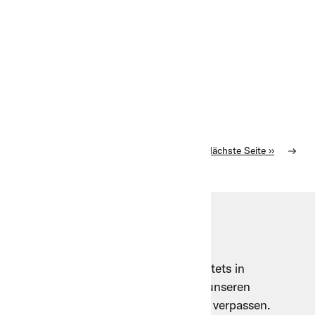
Aktuelle Seite
1
Page
2
Nächste Seite
››
Unser Newsletter
Die B+M bleibt für Ihre Kundschaft stets in
Bewegung. Registrieren Sie sich für unseren
Newsletter, um keine Neuigkeiten zu verpassen.