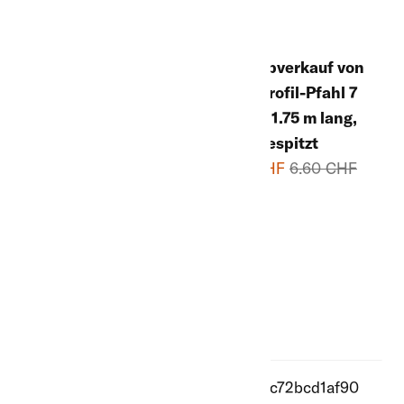
Lagerabverkauf von
Lagerabverkauf von
Kreuzprofil-Pfahl 7
Kreuzprofil-Pfahl 7
x 7 cm, 1.50 m lang,
x 7 cm, 1.75 m lang,
grau, gespitzt
grau, gespitzt
2.90 CHF
5.50 CHF
3.80 CHF
6.60 CHF