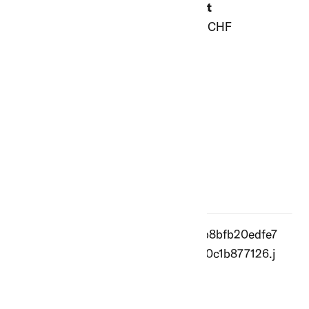
3.4 kg, grau,
gespitzt
gespitzt
ab 3.10 CHF
ab 6.20 CHF
Kunststoff-
Rundpfahl, grau,