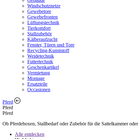
Gebäude
Windschutznetze
Gewebetore
Gewebefronten
Lüftungstechnik
Tierkomfort
Stallzubehör
Kälberaufzucht
Fenster, Türen und Tore
Recycling-Kunststoff
Weidetechnik
Futtertechnik
Geschenkartikel
Vermietung
Montage
Ersatzteile
Occasionen
Pferd
Pferd
Pferd
Ob Pferdeboxen, Stallbedarf oder Zubehör für die Sattelkammer oder d
Alle entdecken