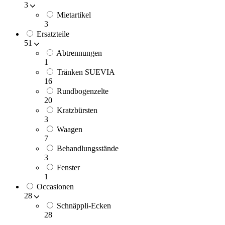
3
Mietartikel
3
Ersatzteile
51
Abtrennungen
1
Tränken SUEVIA
16
Rundbogenzelte
20
Kratzbürsten
3
Waagen
7
Behandlungsstände
3
Fenster
1
Occasionen
28
Schnäppli-Ecken
28