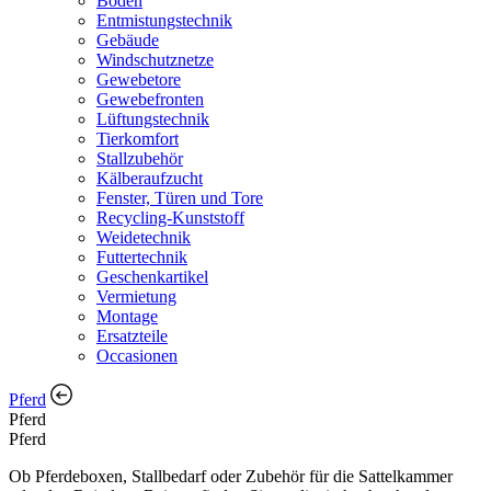
Boden
Entmistungstechnik
Gebäude
Windschutznetze
Gewebetore
Gewebefronten
Lüftungstechnik
Tierkomfort
Stallzubehör
Kälberaufzucht
Fenster, Türen und Tore
Recycling-Kunststoff
Weidetechnik
Futtertechnik
Geschenkartikel
Vermietung
Montage
Ersatzteile
Occasionen
Pferd
Pferd
Pferd
Ob Pferdeboxen, Stallbedarf oder Zubehör für die Sattelkammer