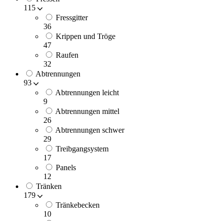
115
Fressgitter
36
Krippen und Tröge
47
Raufen
32
Abtrennungen
93
Abtrennungen leicht
9
Abtrennungen mittel
26
Abtrennungen schwer
29
Treibgangsystem
17
Panels
12
Tränken
179
Tränkebecken
10