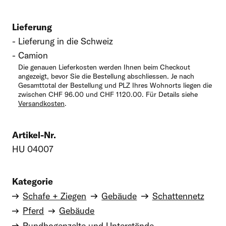
Oder kontaktieren Sie uns schriftlich:
Lieferung
Felder mit einem * sind erforderlich
Lieferung in die Schweiz
Camion
Vorname
Die genauen Lieferkosten werden Ihnen beim Checkout
angezeigt, bevor Sie die Bestellung abschliessen. Je nach
Gesamttotal der Bestellung und PLZ Ihres Wohnorts liegen die
zwischen CHF 96.00 und CHF 1120.00. Für Details siehe
Versandkosten
.
Nachname
Artikel-Nr.
HU 04007
E-Mail-Adresse
Kategorie
Schafe + Ziegen
Gebäude
Schattennetz
Telefon
Pferd
Gebäude
Rundbogenzelte und Unterstände