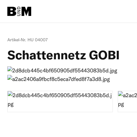
Direkt
zum
Inhalt
Rind
Artikel-Nr. HU 04007
Schattennetz GOBI
Pferd
Einstreu
Schafe + Ziegen
Informationen