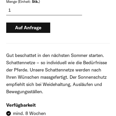
Menge (Einheit:
Stk.
)
Auf Anfrage
Dieses Produkt führen wir auf Anfrage.
Nehmen Sie bitte mit uns Kontakt auf,
Gut beschattet in den nächsten Sommer starten.
um den Preis und die Lieferbedingungen
Schattennetze – so individuell wie die Bedürfnisse
anzufragen.
der Pferde. Unsere Schattennetze werden nach
Ihren Wünschen massgefertigt. Der Sonnenschutz
empfiehlt sich bei Weidehaltung, Ausläufen und
Rufen Sie uns direkt an:
Bewegungsställen.
062 867 90 00
Verfügbarkeit
Mo bis Fr, 8 – 12 und 13 – 17 Uhr
mind. 8 Wochen