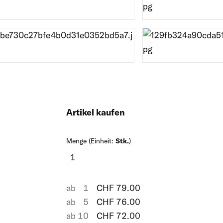
Windschutznetze
Gewebetore
Rec
Rec
Artikel kaufen
Menge (Einheit:
Stk.
)
ab
1
CHF
79.00
ab
5
CHF
76.00
ab
10
CHF
72.00