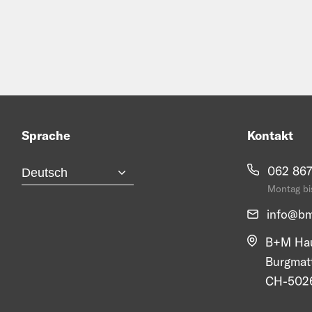
Sprache
Kontakt
062 867
Montag bis
info@
bm
B+M Hau
Burgmat
CH-5026