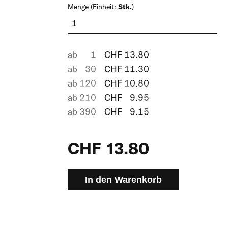
Menge (Einheit:
Stk.
)
ab
1
CHF
13.80
ab
30
CHF
11.30
ab
120
CHF
10.80
ab
210
CHF
9.95
ab
390
CHF
9.15
CHF
13.80
In den Warenkorb