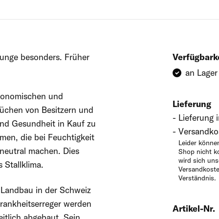
hunge besonders. Früher
Verfügbark
an Lager
ökonomischen und
Lieferung
rüchen von Besitzern und
Lieferung 
und Gesundheit in Kauf zu
Versandkos
en, die bei Feuchtigkeit
Leider könne
sneutral machen. Dies
Shop nicht k
wird sich uns
 Stallklima.
Versandkosten
Verständnis.
 Landbau in der Schweiz
Krankheitserreger werden
Artikel-Nr.
itlich abgebaut. Sein