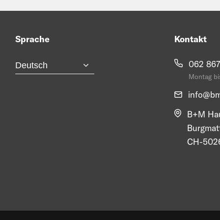
Sprache
Kontakt
062 867
Montag bis
info@
bm
B+M Hau
Burgmat
CH-5026