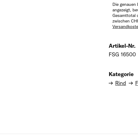
Die genauen 
Vorname
angezeigt, be
Gesamttotal 
zwischen CHF
Versandkost
Nachname
Artikel-Nr.
FSG 16500
E-Mail-Adresse
Kategorie
Rind
F
Telefon
Kommentar