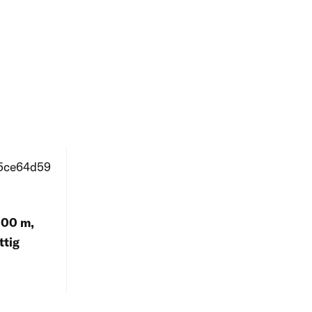
3.00 m,
ttig