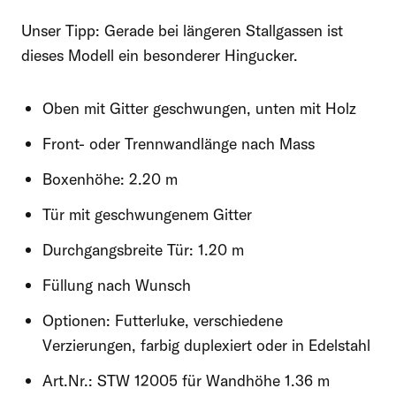
Unser Tipp: Gerade bei längeren Stallgassen ist
Oder kontaktieren Sie uns schriftlich:
dieses Modell ein besonderer Hingucker.
Felder mit einem * sind erforderlich
Oben mit Gitter geschwungen, unten mit Holz
Vorname
Front- oder Trennwandlänge nach Mass
Boxenhöhe: 2.20 m
Nachname
Tür mit geschwungenem Gitter
Durchgangsbreite Tür: 1.20 m
Füllung nach Wunsch
E-Mail-Adresse
Optionen: Futterluke, verschiedene
Verzierungen, farbig duplexiert oder in Edelstahl
Telefon
Art.Nr.: STW 12005 für Wandhöhe 1.36 m