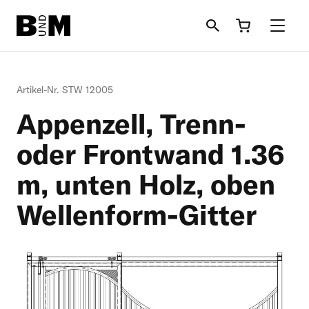
Direkt
zum
Inhalt
Rind
Artikel-Nr. STW 12005
Appenzell, Trenn-
Pferd
oder Frontwand 1.36
Einstreu
m, unten Holz, oben
Schafe + Ziegen
Wellenform-Gitter
Informationen