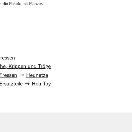
 die Pakete mit Planzer.
ressen
che, Krippen und Tröge
Fressen
Heunetze
Ersatzteile
Heu-Toy