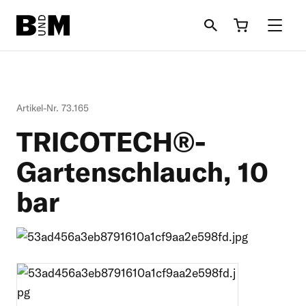
Direkt zum Inhalt
Rind
Artikel-Nr. 73.165
Pferd
TRICOTECH®-
Einstreu
Gartenschlauch, 10
bar
Schafe + Ziegen
Informationen