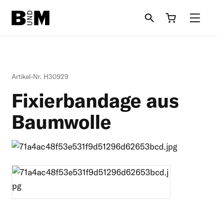
Direkt zum Inhalt
Rind
Artikel-Nr. H30929
Pferd
Fixierbandage aus
Einstreu
Baumwolle
Schafe + Ziegen
Informationen