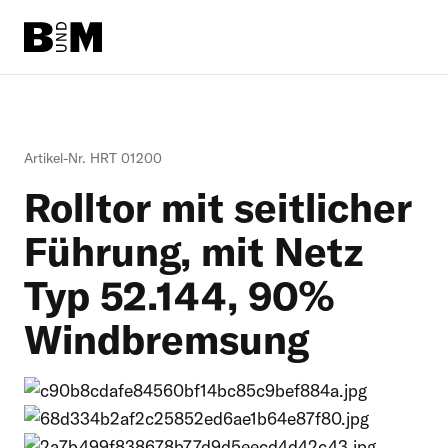
Direkt zum Inhalt
Rind
Artikel-Nr. HRT 01200
Pferd
Rolltor mit seitlicher
Einstreu
Führung, mit Netz
Typ 52.144, 90%
Schafe + Ziegen
Windbremsung
Informationen