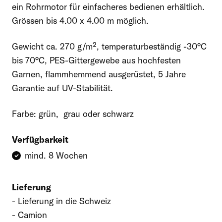
062 867 90 00
ein Rohrmotor für einfacheres bedienen erhältlich.
Grössen bis 4.00 x 4.00 m möglich.
Mo bis Fr, 8 – 12 und 13 – 17 Uhr
Gewicht ca. 270 g/m², temperaturbeständig -30°C
Oder kontaktieren Sie uns schriftlich:
bis 70°C, PES-Gittergewebe aus hochfesten
Felder mit einem * sind erforderlich
Garnen, flammhemmend ausgerüstet, 5 Jahre
Garantie auf UV-Stabilität.
Vorname
Farbe: grün, grau oder schwarz
Verfügbarkeit
Nachname
mind. 8 Wochen
Lieferung
E-Mail-Adresse
Lieferung in die Schweiz
Camion