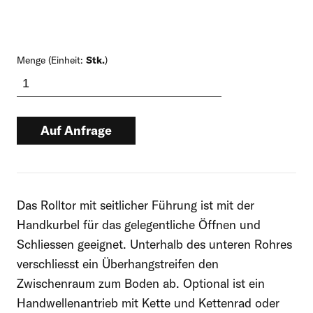
Menge (Einheit:
Stk.
)
Auf Anfrage
Dieses Produkt führen wir auf Anfrage.
Nehmen Sie bitte mit uns Kontakt auf,
Das Rolltor mit seitlicher Führung ist mit der
um den Preis und die Lieferbedingungen
Handkurbel für das gelegentliche Öffnen und
anzufragen.
Schliessen geeignet. Unterhalb des unteren Rohres
verschliesst ein Überhangstreifen den
Zwischenraum zum Boden ab. Optional ist ein
Rufen Sie uns direkt an:
Handwellenantrieb mit Kette und Kettenrad oder