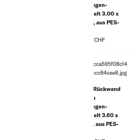
CoverTec 6 x 6 m,
Rundbogen-
oben Netz, unten
Weidezelt 3.00 x
PES-Plane
3.00 m, aus PES-
945.00 CHF
Plane
625.00 CHF
Ersatz-Rückwand
Ersatz-Rückwand
grün, zu
grün, zu
Rundbogen-
Rundbogen-
Weidezelt 3.60 x
Weidezelt 3.00 x
3.60 m, aus PES-
3.00 m, oben Netz,
Plane