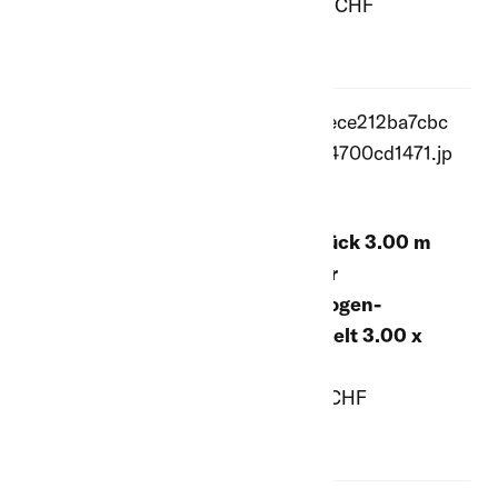
unten PES-Plane
649.00 CHF
625.00 CHF
Ersatz-Rückwand
Firststück 3.00 m
grün, zu
lang für
Rundbogen-
Rundbogen-
Weidezelt 3.60 x
Weidezelt 3.00 x
3.60 m, oben Netz,
3.00 m
unten PES-Plane
118.00 CHF
649.00 CHF