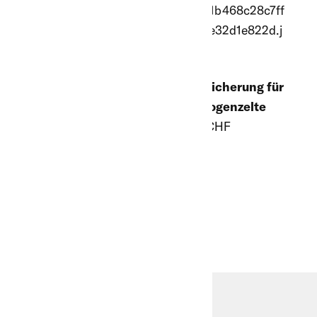
Firststück 3.60 m
Sturmsicherung für
lang für
Rundbogenzelte
Rundbogen-
26.80 CHF
Weidezelt 3.60 x
3.60 m
126.00 CHF