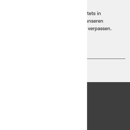
Unser Newsletter
Die B+M bleibt für Ihre Kundschaft stets in
Bewegung. Registrieren Sie sich für unseren
Newsletter, um keine Neuigkeiten zu verpassen.
E-Mail-Adresse
Sprache