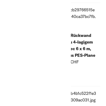
Ersatz-Dachplane
Ersatz-Rückwand
grün, zu 6-lagigem
grün, zu 4-lagigem
CoverTec 6 x 6 m
CoverTec 6 x 6 m,
Weidezelt.
ganz aus PES-Plane
1'825.00 CHF
881.00 CHF