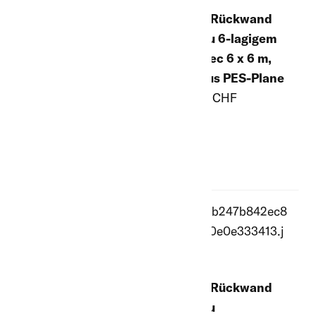
Ersatz-Rückwand
Ersatz-Rückwand
grün, zu 6-lagigem
grün, zu 4-lagigem
CoverTec 6 x 6 m,
CoverTec 6 x 6 m,
ganz aus PES-Plane
oben Netz, unten
945.00 CHF
PES-Plane
881.00 CHF
Ersatz-Rückwand
Ersatz-Rückwand
grün, zu 6-lagigem
grün, zu