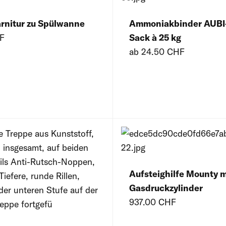
rnitur zu Spülwanne
Ammoniakbinder AUB
F
Sack à 25 kg
ab 24.50 CHF
Aufsteighilfe Mounty m
Gasdruckzylinder
937.00 CHF