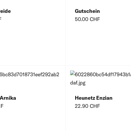
reide
Gutschein
F
50.00 CHF
Arnika
Heunetz Enzian
HF
22.90 CHF