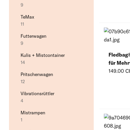
9
TeMax
11
Futterwagen
9
Fledbag®
Kulis + Mistcontainer
für Meh
14
149.00 
Pritschenwagen
12
Vibrationsrüttler
4
Mistrampen
1