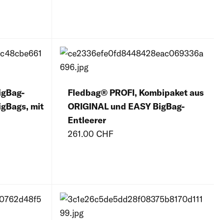
igBag-
Fledbag® PROFI, Kombipaket aus
igBags, mit
ORIGINAL und EASY BigBag-
Entleerer
261.00 CHF