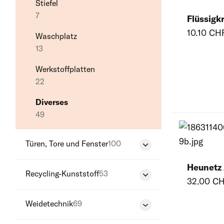
Stiefel
7
Flüssigk
10.10 CH
Waschplatz
13
Werkstoffplatten
22
Diverses
49
Türen, Tore und Fenster
100
Fenster
Heunetz 
Recycling-Kunststoff
53
23
32.00 C
Palisaden
Türen
Weidetechnik
69
13
45