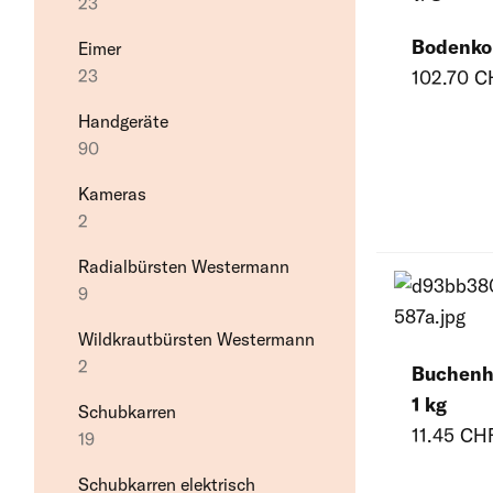
23
49
Stangentor
11
5
4
8
Geka, Fittings
2
Bodenko
Eimer
Sattelhalter
Spielzeug für Pferde
Gummimatten Zubehör
Schermaschinen
25
102.70 C
23
11
Stangentor Zubehör
3
17
1
Tränkefässer
9
Handgeräte
Trensenhalter
Reitplatzbau
Bodenbefestigungen
Solarien
13
90
21
8
22
23
Kameras
Reitplatz
Untersuchungsstand
2
9
1
Radialbürsten Westermann
Wellness-Produkte
9
13
Wildkrautbürsten Westermann
2
Buchenho
1 kg
Schubkarren
11.45 CH
19
Schubkarren elektrisch