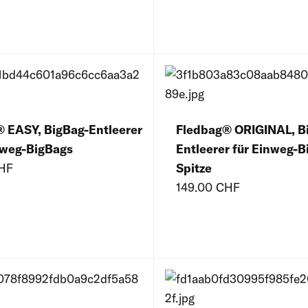
 EASY, BigBag-Entleerer
Fledbag® ORIGINAL, B
rweg-BigBags
Entleerer für Einweg-B
CHF
Spitze
149.00 CHF