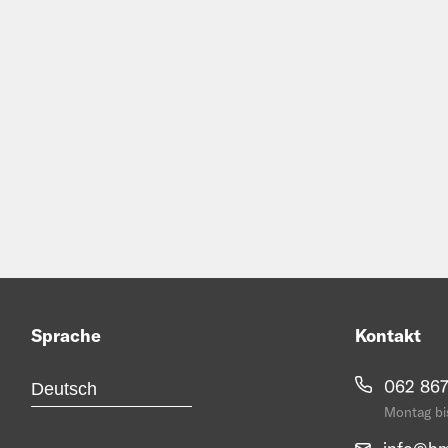
Waagen
7
Behandlungsstände
1
Schubkarren Mulden
9
Schubkarren Räder, Schlauch
34
Schubkarren sonstiges
9
Sprache
Kontakt
Schubkarre DP, XL
10
062 867
Schubkarre Typ K
Montag bis
4