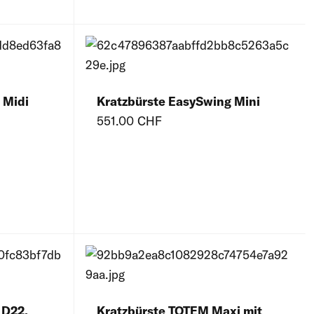
 Midi
Kratzbürste EasySwing Mini
551.00 CHF
 D22,
Kratzbürste TOTEM Maxi mit