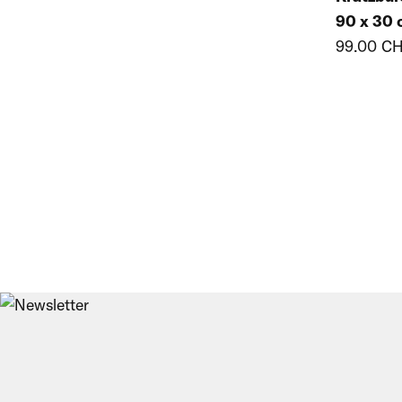
Entmistung SUEVIA
24
90 x 30
43
99.00 C
Diverses
Entmistung Prinzing
22
11
Rundbogenzelte
20
Lüfter ZOO
42
Lüfter andere Typen
5
Kratzbürsten elektrisch
38
Kratzbürsten
18