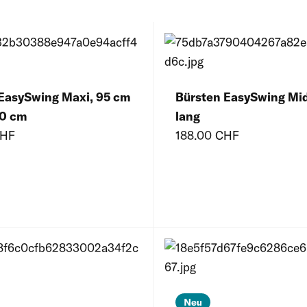
Windschutznetze
Gewebetore
Rec
Rec
EasySwing Maxi, 95 cm
Bürsten EasySwing Mid
50 cm
lang
CHF
188.00 CHF