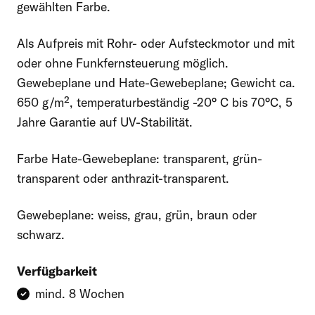
gewählten Farbe.
Oder kontaktieren Sie uns schriftlich:
Felder mit einem * sind erforderlich
Als Aufpreis mit Rohr- oder Aufsteckmotor und mit
oder ohne Funkfernsteuerung möglich.
Vorname
Gewebeplane und Hate-Gewebeplane; Gewicht ca.
650 g/m², temperaturbeständig -20° C bis 70°C, 5
Jahre Garantie auf UV-Stabilität.
Nachname
Farbe Hate-Gewebeplane: transparent, grün-
transparent oder anthrazit-transparent.
E-Mail-Adresse
Gewebeplane: weiss, grau, grün, braun oder
schwarz.
Verfügbarkeit
Telefon
mind. 8 Wochen