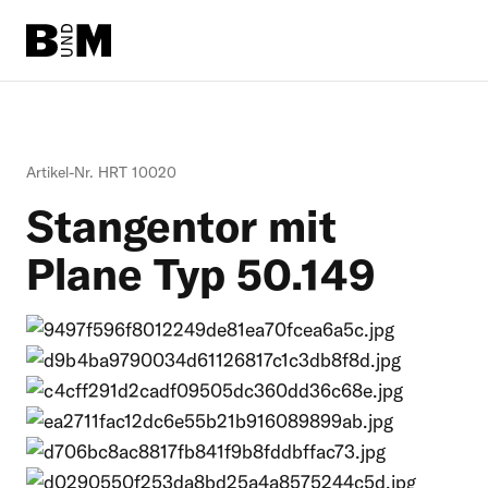
Direkt zum Inhalt
Rind
Artikel-Nr. HRT 10020
Pferd
Stangentor mit
Einstreu
Plane Typ 50.149
Schafe + Ziegen
Informationen