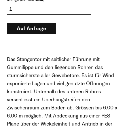
Auf Anfrage
Dieses Produkt führen wir auf Anfrage.
Nehmen Sie bitte mit uns Kontakt auf,
Das Stangentor mit seitlicher Führung mit
um den Preis und die Lieferbedingungen
Gummilippe und den liegenden Rohren das
anzufragen.
sturmsicherste aller Gewebetore. Es ist für Wind
exponierte Lagen und viel genutzte Öffnungen
konstruiert. Unterhalb des unteren Rohres
Rufen Sie uns direkt an:
verschliesst ein Überhangstreifen den
062 867 90 00
Zwischenraum zum Boden ab. Grössen bis 6.00 x
6.00 m möglich. Mit Abdeckung aus einer PES-
Mo bis Fr, 8 – 12 und 13 – 17 Uhr
Plane über der Wickeleinheit und Antrieb in der