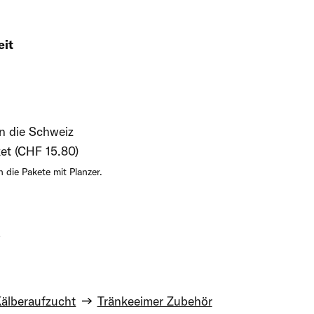
eit
in die Schweiz
et (CHF 15.80)
 die Pakete mit Planzer.
5
älberaufzucht
Tränkeeimer Zubehör