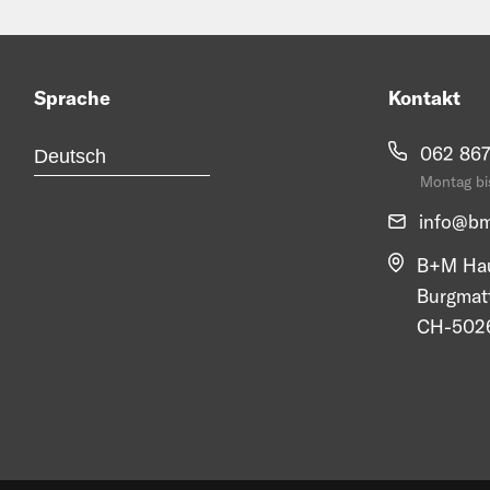
Sprache
Kontakt
062 867
Montag bis
info@
bm
B+M Hau
Burgmat
CH-5026