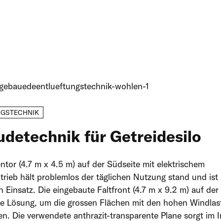
Windschutznetze
Gewebetore
Rec
Rec
NGSTECHNIK
detechnik für Getreidesilo
tor (4.7 m x 4.5 m) auf der Südseite mit elektrischem
rieb hält problemlos der täglichen Nutzung stand und ist 
en Einsatz. Die eingebaute Faltfront (4.7 m x 9.2 m) auf der
eale Lösung, um die grossen Flächen mit den hohen Windlas
sen. Die verwendete anthrazit-transparente Plane sorgt im