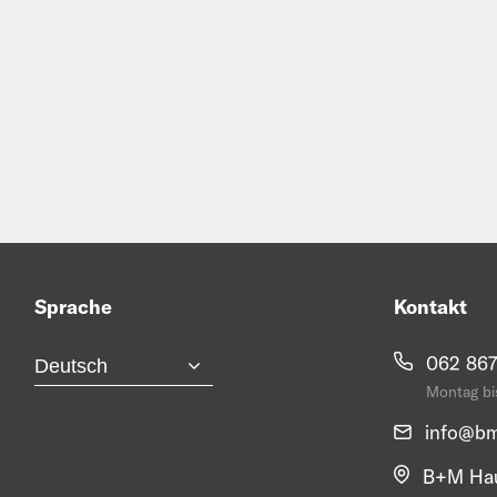
Sprache
Kontakt
062 867
Montag bis
info@
bm
B+M Hau