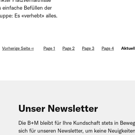
 einfache Befüllen der
ppe: Es «verhebt» alles.
Vorherige Seite
‹‹
Page
1
Page
2
Page
3
Page
4
Aktuel
Unser Newsletter
Die B+M bleibt für Ihre Kundschaft stets in Beweg
sich für unseren Newsletter, um keine Neuigkeite