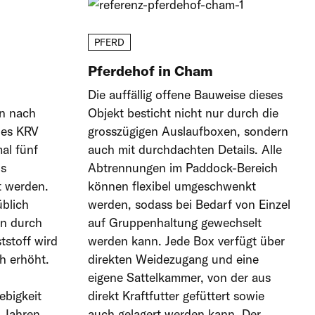
PFERD
Pferdehof in Cham
Die auffällig offene Bauweise dieses
en nach
Objekt besticht nicht nur durch die
des KRV
grosszügigen Auslaufboxen, sondern
al fünf
auch mit durchdachten Details. Alle
us
Abtrennungen im Paddock-Bereich
t werden.
können flexibel umgeschwenkt
üblich
werden, sodass bei Bedarf von Einzel
en durch
auf Gruppenhaltung gewechselt
tstoff wird
werden kann. Jede Box verfügt über
h erhöht.
direkten Weidezugang und eine
eigene Sattelkammer, von der aus
ebigkeit
direkt Kraftfutter gefüttert sowie
 Jahren
auch gelagert werden kann. Der