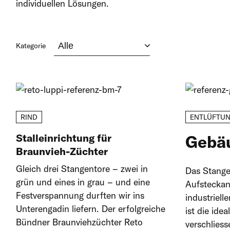
individuellen Lösungen.
Kategorie
RIND
ENTLÜFTU
Stalleinrichtung für
Gebäu
Braunvieh-Züchter
Gleich drei Stangentore – zwei in
Das Stangen
grün und eines in grau – und eine
Aufsteckant
Festverspannung durften wir ins
industriell
Unterengadin liefern. Der erfolgreiche
ist die id
Bündner Braunviehzüchter Reto
verschlies