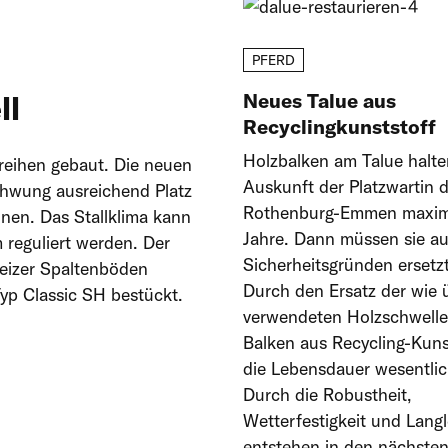
PFERD
ll
Neues Talue aus
Recyclingkunststoff
Holzbalken am Talue halt
nreihen gebaut. Die neuen
Auskunft der Platzwartin 
chwung ausreichend Platz
Rothenburg-Emmen maxim
nen. Das Stallklima kann
Jahre. Dann müssen sie a
 reguliert werden. Der
Sicherheitsgründen ersetz
eizer Spaltenböden
Durch den Ersatz der wie 
Typ Classic SH bestückt.
verwendeten Holzschwell
Balken aus Recycling-Kuns
die Lebensdauer wesentlic
Durch die Robustheit,
Wetterfestigkeit und Langl
entstehen in den nächsten