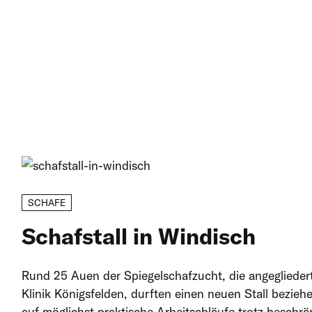
SCHAFE
Schafstall in Windisch
Rund 25 Auen der Spiegelschafzucht, die angegliedert 
Klinik Königsfelden, durften einen neuen Stall bezie
auf möglichst praktische Arbeitsabläufe trotz beschrän