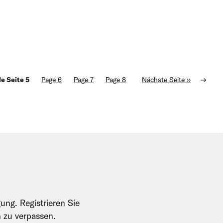
le Seite
5
Page
6
Page
7
Page
8
Nächste Seite
››
ung. Registrieren Sie
n zu verpassen.